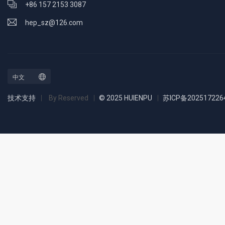
+86 157 2153 3087
hep_sz@126.com
技术支持
By Reserved
© 2025 HUIENPU
苏ICP备202517226