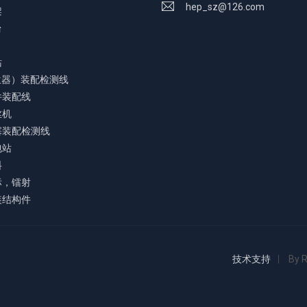
hep_sz@126.com
架
台
站
位器）装配检测线
件装配线
丝机
塞装配检测线
包站
料
标，镭射
装结构件
技术支持
By 